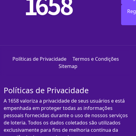
Reg
Políticas de Privacidade
Termos e Condições
Sitemap
Políticas de Privacidade
A 1658 valoriza a privacidade de seus usuários e está
empenhada em proteger todas as informações
pessoais fornecidas durante o uso de nossos serviços
de loteria. Todos os dados coletados são utilizados
exclusivamente para fins de melhoria contínua da