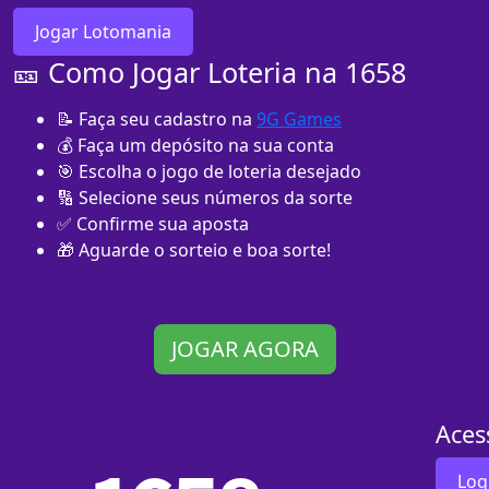
Jogar Lotomania
🎫 Como Jogar Loteria na 1658
📝 Faça seu cadastro na
9G Games
💰 Faça um depósito na sua conta
🎯 Escolha o jogo de loteria desejado
🔢 Selecione seus números da sorte
✅ Confirme sua aposta
🎁 Aguarde o sorteio e boa sorte!
JOGAR AGORA
Aces
Log