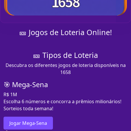
🎫 Jogos de Loteria Online!
🎫 Tipos de Loteria
Descubra os diferentes jogos de loteria disponíveis na
1658
🎯 Mega-Sena
R$ 1M
Escolha 6 números e concorra a prêmios milionários!
Sorteios toda semana!
Jogar Mega-Sena