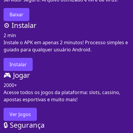
Baixar
⚙️ Instalar
2 min
Instale o APK em apenas 2 minutos! Processo simples e
guiado para qualquer usuário Android.
Instalar
🎮 Jogar
2000+
Acesse todos os jogos da plataforma: slots, cassino,
apostas esportivas e muito mais!
Ver Jogos
🔒 Segurança