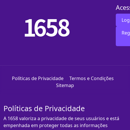
Aces
Log
Reg
Políticas de Privacidade
Termos e Condições
Sitemap
Políticas de Privacidade
A 1658 valoriza a privacidade de seus usuários e está
empenhada em proteger todas as informações