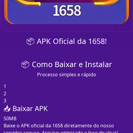
📦 APK Oficial da 1658!
📦 Como Baixar e Instalar
Processo simples e rápido
1
2
3
📥 Baixar APK
50MB
Baixe o APK oficial da 1658 diretamente do nosso
servidor seguro. Arquivo otimizado e livre de vírus!