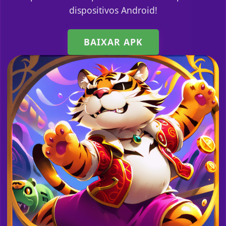
dispositivos Android!
BAIXAR APK