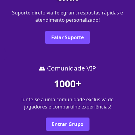
Suporte direto via Telegram, respostas rápidas e
atendimento personalizado!
Falar Suporte
👥 Comunidade VIP
1000+
Junte-se a uma comunidade exclusiva de
jogadores e compartilhe experiências!
Entrar Grupo