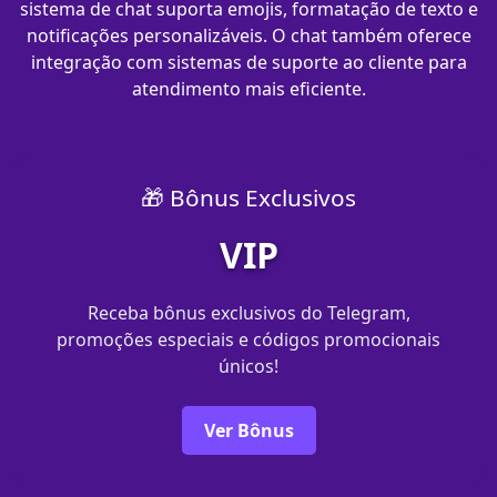
sistema de chat suporta emojis, formatação de texto e
notificações personalizáveis. O chat também oferece
integração com sistemas de suporte ao cliente para
atendimento mais eficiente.
🎁 Bônus Exclusivos
VIP
Receba bônus exclusivos do Telegram,
promoções especiais e códigos promocionais
únicos!
Ver Bônus