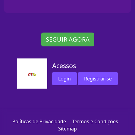
SEGUIR AGORA
Acessos
Login
Registrar-se
Políticas de Privacidade
Termos e Condições
Sitemap