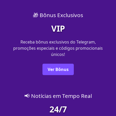
🎁 Bônus Exclusivos
VIP
Receba bônus exclusivos do Telegram,
promoções especiais e códigos promocionais
únicos!
Ver Bônus
📢 Notícias em Tempo Real
24/7