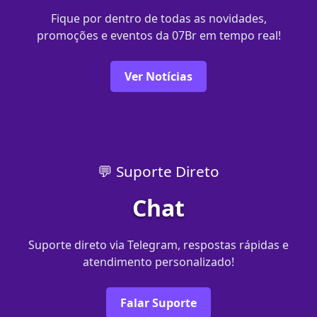
Fique por dentro de todas as novidades,
promoções e eventos da 07Br em tempo real!
Ver Notícias
💬 Suporte Direto
Chat
Suporte direto via Telegram, respostas rápidas e
atendimento personalizado!
Falar Suporte