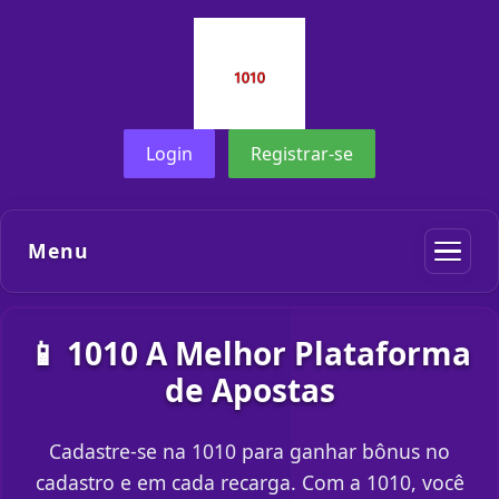
Login
Registrar-se
Menu
📱 1010 A Melhor Plataforma
de Apostas
Cadastre-se na 1010 para ganhar bônus no
cadastro e em cada recarga. Com a 1010, você