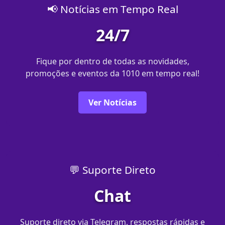
📢 Notícias em Tempo Real
24/7
Fique por dentro de todas as novidades,
promoções e eventos da 1010 em tempo real!
Ver Notícias
💬 Suporte Direto
Chat
Suporte direto via Telegram, respostas rápidas e