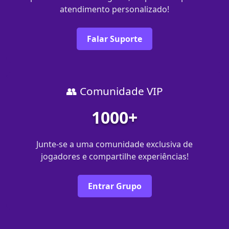
atendimento personalizado!
Falar Suporte
👥 Comunidade VIP
1000+
Junte-se a uma comunidade exclusiva de
jogadores e compartilhe experiências!
Entrar Grupo