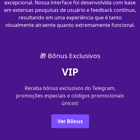
excepcional. Nossa interface foi desenvolvida com base
em extensas pesquisas de usuário e feedback contínuo,
resultando em uma experiência que é tanto
visualmente atraente quanto extremamente funcional.
🎁 Bônus Exclusivos
VIP
Receba bônus exclusivos do Telegram,
promoções especiais e códigos promocionais
únicos!
Ver Bônus