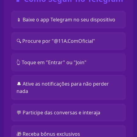
📱 Baixe o app Telegram no seu dispositivo
🔍 Procure por "@11A.ComOficial"
👆 Toque em "Entrar" ou "Join"
🔔 Ative as notificações para não perder
nada
💬 Participe das conversas e interaja
🎁 Receba bônus exclusivos