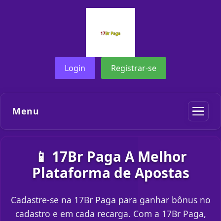
Login
Registrar-se
Menu
📱 17Br Paga A Melhor
Plataforma de Apostas
Cadastre-se na 17Br Paga para ganhar bônus no
cadastro e em cada recarga. Com a 17Br Paga,