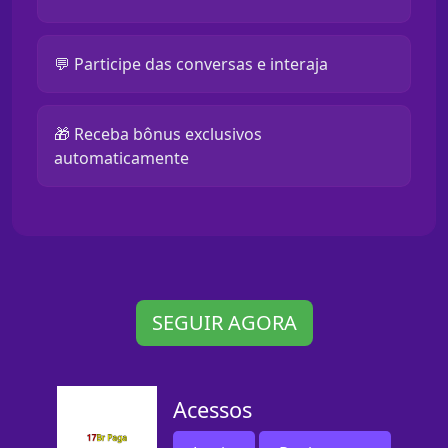
💬 Participe das conversas e interaja
🎁 Receba bônus exclusivos
automaticamente
SEGUIR AGORA
Acessos