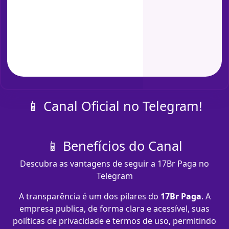
📱 Canal Oficial no Telegram!
📱 Benefícios do Canal
Descubra as vantagens de seguir a 17Br Paga no
Telegram
A transparência é um dos pilares do
17Br Paga
. A
empresa publica, de forma clara e acessível, suas
políticas de privacidade e termos de uso, permitindo