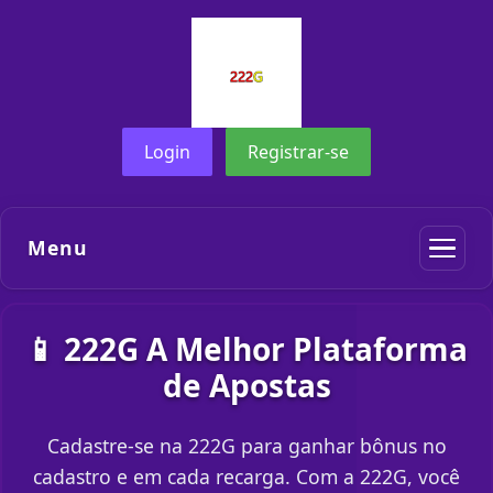
Login
Registrar-se
Menu
📱 222G A Melhor Plataforma
de Apostas
Cadastre-se na 222G para ganhar bônus no
cadastro e em cada recarga. Com a 222G, você