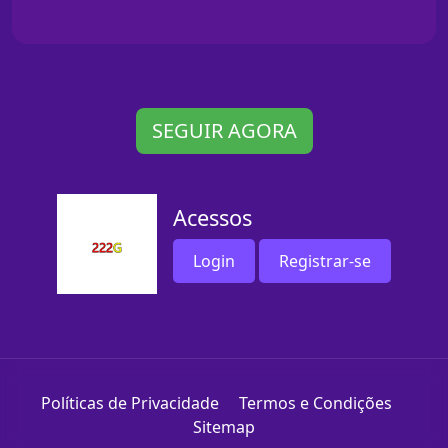
SEGUIR AGORA
Acessos
Login
Registrar-se
Políticas de Privacidade
Termos e Condições
Sitemap