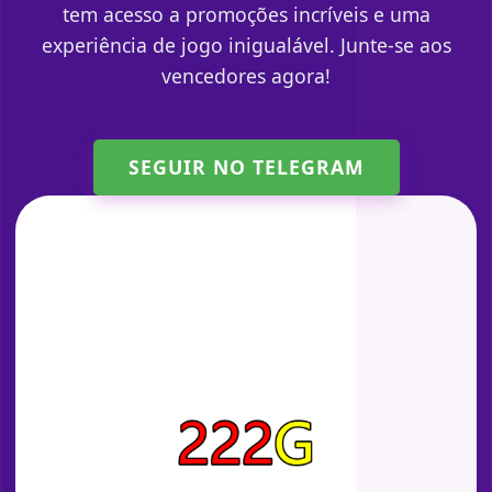
tem acesso a promoções incríveis e uma
experiência de jogo inigualável. Junte-se aos
vencedores agora!
SEGUIR NO TELEGRAM