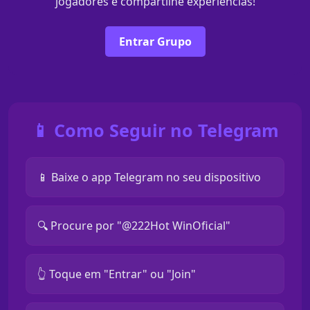
jogadores e compartilhe experiências!
Entrar Grupo
📱 Como Seguir no Telegram
📱 Baixe o app Telegram no seu dispositivo
🔍 Procure por "@222Hot WinOficial"
👆 Toque em "Entrar" ou "Join"