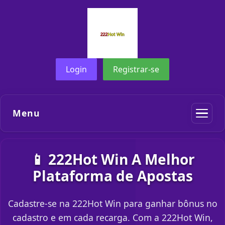
Login
Registrar-se
Menu
📱 222Hot Win A Melhor
Plataforma de Apostas
Cadastre-se na 222Hot Win para ganhar bônus no
cadastro e em cada recarga. Com a 222Hot Win,