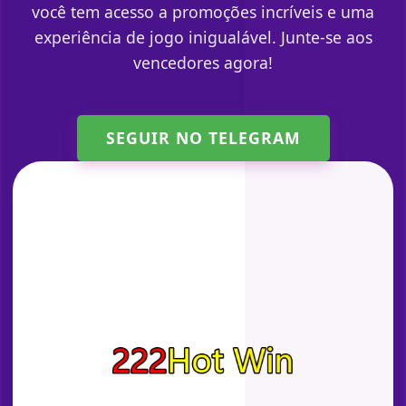
você tem acesso a promoções incríveis e uma
experiência de jogo inigualável. Junte-se aos
vencedores agora!
SEGUIR NO TELEGRAM