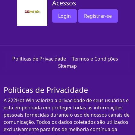
Acessos
Login
Registrar-se
Políticas de Privacidade
Termos e Condições
Sitemap
Políticas de Privacidade
A 222Hot Win valoriza a privacidade de seus usuários e
está empenhada em proteger todas as informações
pessoais fornecidas durante o uso de nossos canais de
comunicação. Todos os dados coletados são utilizados
exclusivamente para fins de melhoria contínua da