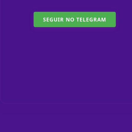
SEGUIR NO TELEGRAM