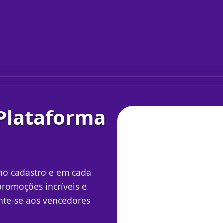
 Plataforma
no cadastro e em cada
promoções incríveis e
unte-se aos vencedores