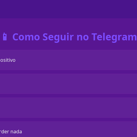
📱 Como Seguir no Telegram
ositivo
erder nada