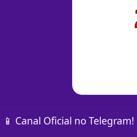
📱 Canal Oficial no Telegram!