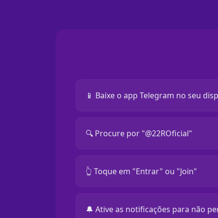
📱 Baixe o app Telegram no seu disp
🔍 Procure por "@22ROficial"
👆 Toque em "Entrar" ou "Join"
🔔 Ative as notificações para não p