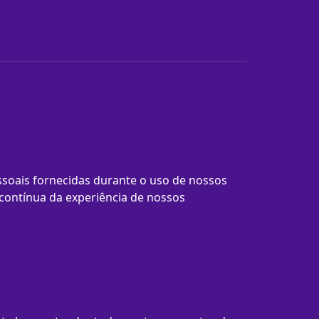
ssoais fornecidas durante o uso de nossos
 contínua da experiência de nossos