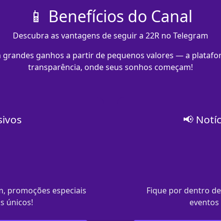
📱 Benefícios do Canal
Descubra as vantagens de seguir a 22R no Telegram
 grandes ganhos a partir de pequenos valores — a plataforma
transparência, onde seus sonhos começam!
sivos
📢 Notí
m, promoções especiais
Fique por dentro d
s únicos!
eventos