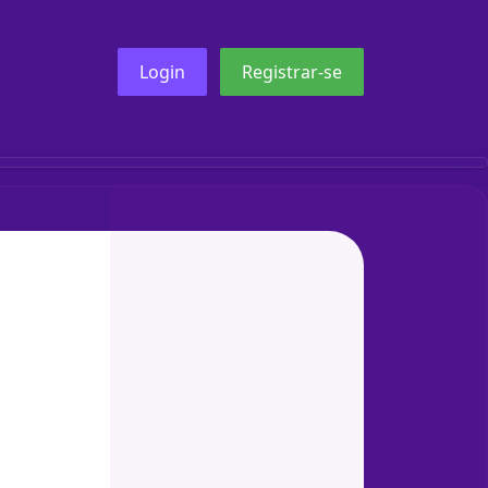
Login
Registrar-se