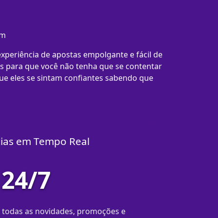
am
xperiência de apostas empolgante e fácil de
as para que você não tenha que se contentar
ue eles se sintam confiantes sabendo que
cias em Tempo Real
24/7
e todas as novidades, promoções e