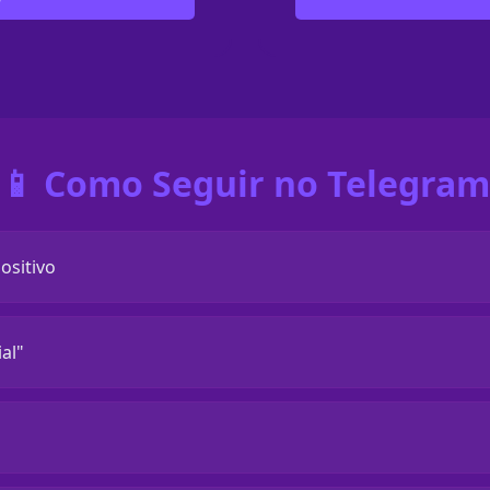
📱 Como Seguir no Telegram
ositivo
al"