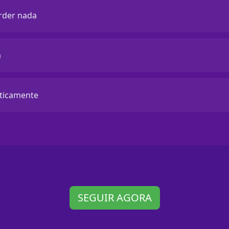
erder nada
a
aticamente
SEGUIR AGORA