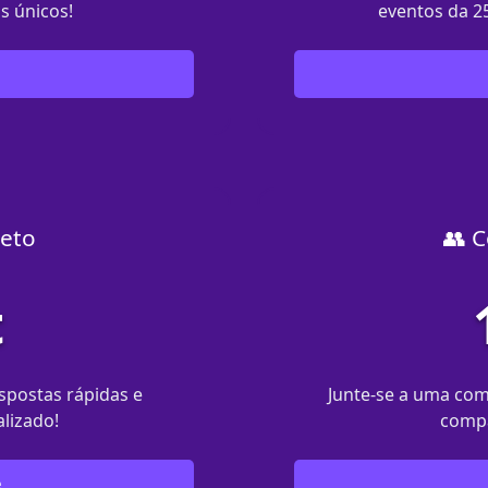
s únicos!
eventos da 2
reto
👥 
t
espostas rápidas e
Junte-se a uma com
lizado!
compa
e