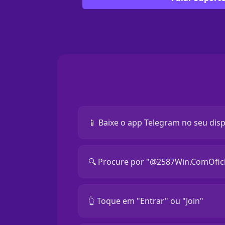
📱 Baixe o app Telegram no seu disp
🔍 Procure por "@2587Win.ComOfici
👆 Toque em "Entrar" ou "Join"