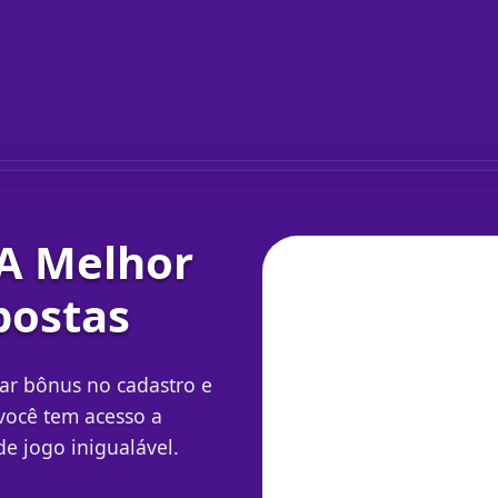
A Melhor
postas
ar bônus no cadastro e
você tem acesso a
e jogo inigualável.