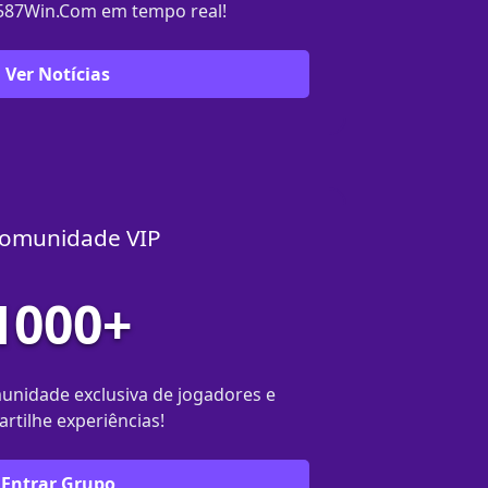
587Win.Com em tempo real!
Ver Notícias
Comunidade VIP
1000+
unidade exclusiva de jogadores e
rtilhe experiências!
Entrar Grupo