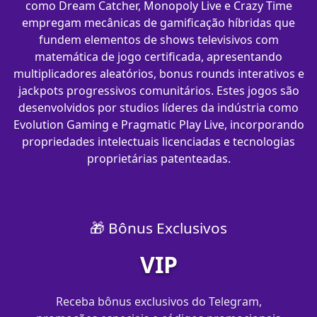
como Dream Catcher, Monopoly Live e Crazy Time
empregam mecânicas de gamificação híbridas que
fundem elementos de shows televisivos com
matemática de jogo certificada, apresentando
multiplicadores aleatórios, bonus rounds interativos e
jackpots progressivos comunitários. Estes jogos são
desenvolvidos por studios líderes da indústria como
Evolution Gaming e Pragmatic Play Live, incorporando
propriedades intelectuais licenciadas e tecnologias
proprietárias patenteadas.
🎁 Bônus Exclusivos
VIP
Receba bônus exclusivos do Telegram,