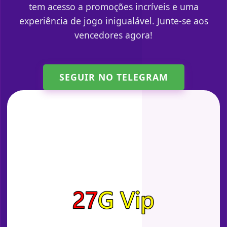
tem acesso a promoções incríveis e uma
experiência de jogo inigualável. Junte-se aos
vencedores agora!
SEGUIR NO TELEGRAM