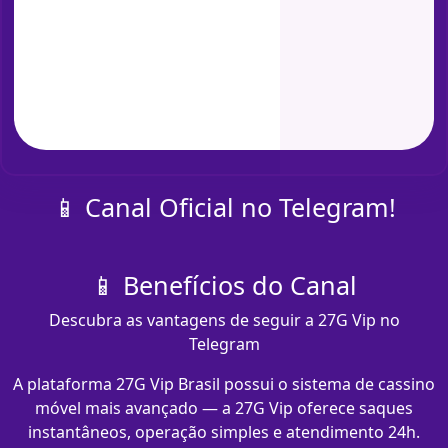
📱 Canal Oficial no Telegram!
📱 Benefícios do Canal
Descubra as vantagens de seguir a 27G Vip no
Telegram
A plataforma 27G Vip Brasil possui o sistema de cassino
móvel mais avançado — a 27G Vip oferece saques
instantâneos, operação simples e atendimento 24h.