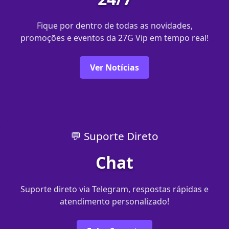
Fique por dentro de todas as novidades,
promoções e eventos da 27G Vip em tempo real!
Ver Notícias
💬 Suporte Direto
Chat
Suporte direto via Telegram, respostas rápidas e
atendimento personalizado!