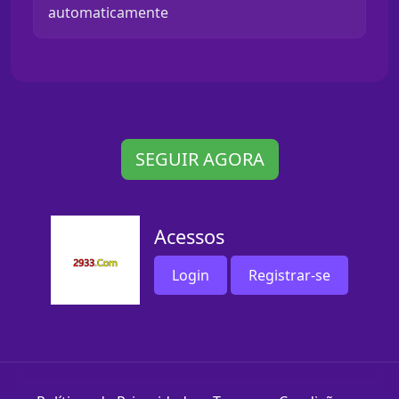
automaticamente
SEGUIR AGORA
Acessos
Login
Registrar-se