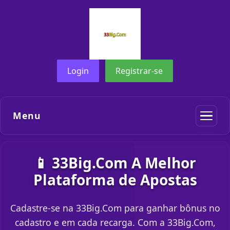
Login
Registrar-se
Menu
📱 33Big.Com A Melhor
Plataforma de Apostas
Cadastre-se na 33Big.Com para ganhar bônus no
cadastro e em cada recarga. Com a 33Big.Com,