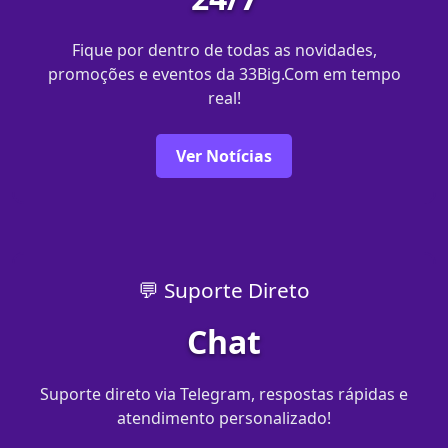
Fique por dentro de todas as novidades,
promoções e eventos da 33Big.Com em tempo
real!
Ver Notícias
💬 Suporte Direto
Chat
Suporte direto via Telegram, respostas rápidas e
atendimento personalizado!