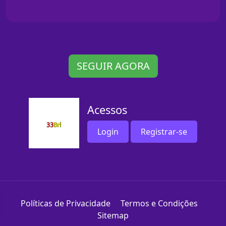
SEGUIR AGORA
Acessos
Login
Registrar-se
Políticas de Privacidade
Termos e Condições
Sitemap