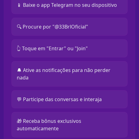
📱 Baixe o app Telegram no seu dispositivo
🔍 Procure por "@33BrlOficial"
👆 Toque em "Entrar" ou "Join"
🔔 Ative as notificações para não perder
nada
💬 Participe das conversas e interaja
🎁 Receba bônus exclusivos
automaticamente