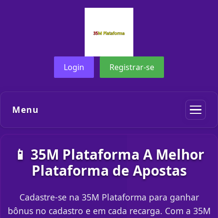
Login
Registrar-se
Menu
📱 35M Plataforma A Melhor
Plataforma de Apostas
Cadastre-se na 35M Plataforma para ganhar
bônus no cadastro e em cada recarga. Com a 35M