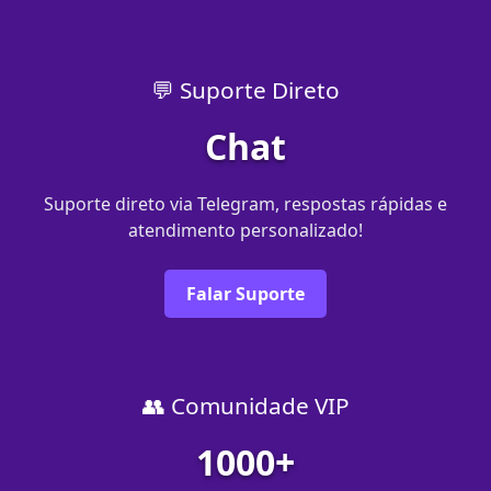
💬 Suporte Direto
Chat
Suporte direto via Telegram, respostas rápidas e
atendimento personalizado!
Falar Suporte
👥 Comunidade VIP
1000+