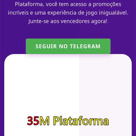
Plataforma, você tem acesso a promoções
incríveis e uma experiência de jogo inigualável.
Junte-se aos vencedores agora!
SEGUIR NO TELEGRAM