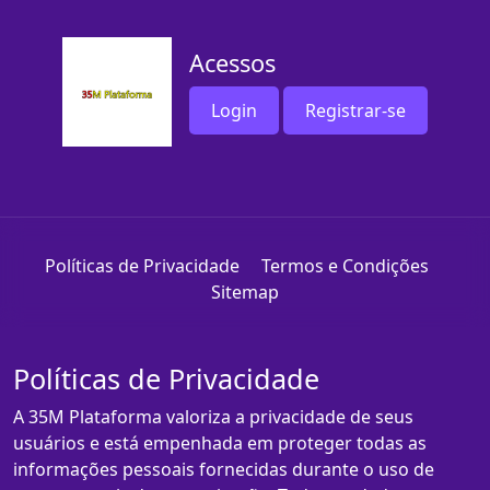
Acessos
Login
Registrar-se
Políticas de Privacidade
Termos e Condições
Sitemap
Políticas de Privacidade
A 35M Plataforma valoriza a privacidade de seus
usuários e está empenhada em proteger todas as
informações pessoais fornecidas durante o uso de