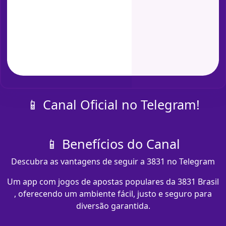
📱 Canal Oficial no Telegram!
📱 Benefícios do Canal
Descubra as vantagens de seguir a 3831 no Telegram
Um app com jogos de apostas populares da 3831 Brasil
, oferecendo um ambiente fácil, justo e seguro para
diversão garantida.