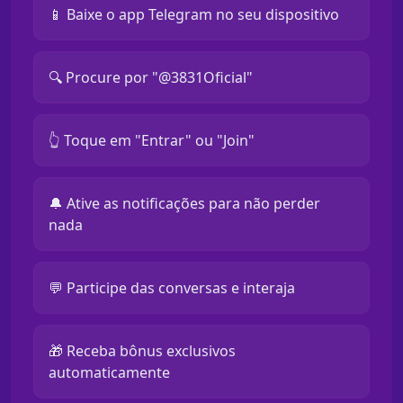
📱 Baixe o app Telegram no seu dispositivo
🔍 Procure por "@3831Oficial"
👆 Toque em "Entrar" ou "Join"
🔔 Ative as notificações para não perder
nada
💬 Participe das conversas e interaja
🎁 Receba bônus exclusivos
automaticamente