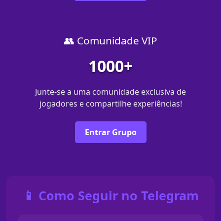
👥 Comunidade VIP
1000+
Junte-se a uma comunidade exclusiva de
jogadores e compartilhe experiências!
Entrar Grupo
📱 Como Seguir no Telegram