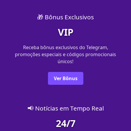
🎁 Bônus Exclusivos
VIP
Receba bônus exclusivos do Telegram,
promoções especiais e códigos promocionais
únicos!
Ver Bônus
📢 Notícias em Tempo Real
24/7