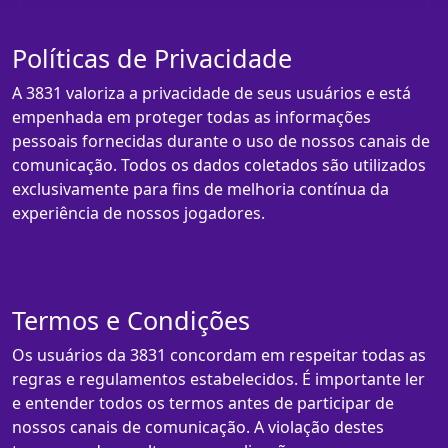
Políticas de Privacidade
A 3831 valoriza a privacidade de seus usuários e está
empenhada em proteger todas as informações
pessoais fornecidas durante o uso de nossos canais de
comunicação. Todos os dados coletados são utilizados
exclusivamente para fins de melhoria contínua da
experiência de nossos jogadores.
Termos e Condições
Os usuários da 3831 concordam em respeitar todas as
regras e regulamentos estabelecidos. É importante ler
e entender todos os termos antes de participar de
nossos canais de comunicação. A violação destes