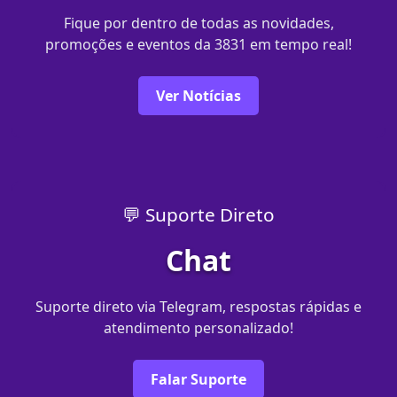
Fique por dentro de todas as novidades,
promoções e eventos da 3831 em tempo real!
Ver Notícias
💬 Suporte Direto
Chat
Suporte direto via Telegram, respostas rápidas e
atendimento personalizado!
Falar Suporte