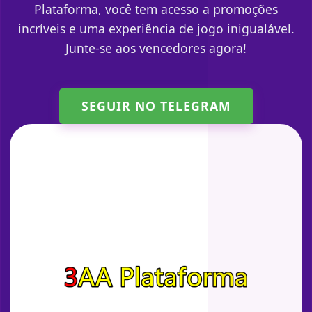
Plataforma, você tem acesso a promoções
incríveis e uma experiência de jogo inigualável.
Junte-se aos vencedores agora!
SEGUIR NO TELEGRAM