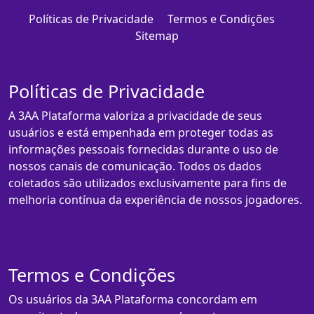
Políticas de Privacidade
Termos e Condições
Sitemap
Políticas de Privacidade
A 3AA Plataforma valoriza a privacidade de seus
usuários e está empenhada em proteger todas as
informações pessoais fornecidas durante o uso de
nossos canais de comunicação. Todos os dados
coletados são utilizados exclusivamente para fins de
melhoria contínua da experiência de nossos jogadores.
Termos e Condições
Os usuários da 3AA Plataforma concordam em