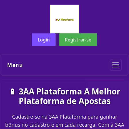
Login
Registrar-se
Menu
📱 3AA Plataforma A Melhor
Plataforma de Apostas
Cadastre-se na 3AA Plataforma para ganhar
bônus no cadastro e em cada recarga. Com a 3AA