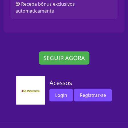
🎁 Receba bônus exclusivos
automaticamente
SEGUIR AGORA
Acessos
Login
Registrar-se