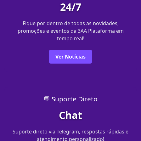
24/7
Fique por dentro de todas as novidades,
promoções e eventos da 3AA Plataforma em
tempo real!
Ver Notícias
💬 Suporte Direto
Chat
Suporte direto via Telegram, respostas rápidas e
atendimento personalizado!