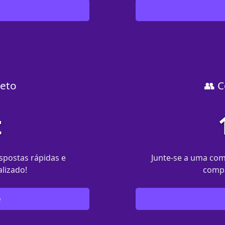
reto
👥 
t
espostas rápidas e
Junte-se a uma com
lizado!
compa
e