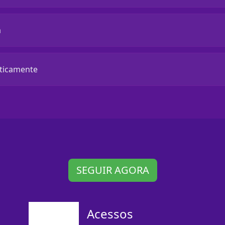
a
aticamente
SEGUIR AGORA
Acessos