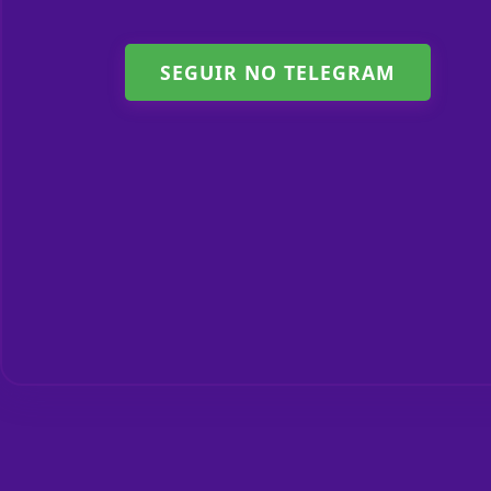
SEGUIR NO TELEGRAM