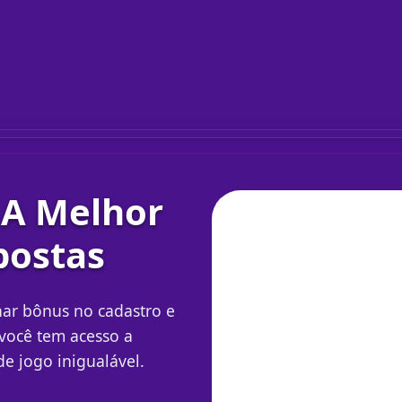
 A Melhor
postas
har bônus no cadastro e
você tem acesso a
e jogo inigualável.