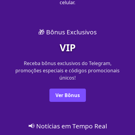
celular.
🎁 Bônus Exclusivos
VIP
Receba bônus exclusivos do Telegram,
promoções especiais e códigos promocionais
únicos!
Ver Bônus
📢 Notícias em Tempo Real