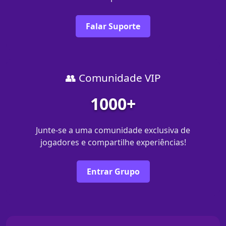
Falar Suporte
👥 Comunidade VIP
1000+
Junte-se a uma comunidade exclusiva de
jogadores e compartilhe experiências!
Entrar Grupo