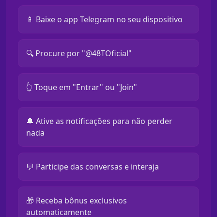
📱 Baixe o app Telegram no seu dispositivo
🔍 Procure por "@48TOficial"
👆 Toque em "Entrar" ou "Join"
🔔 Ative as notificações para não perder
nada
💬 Participe das conversas e interaja
🎁 Receba bônus exclusivos
automaticamente