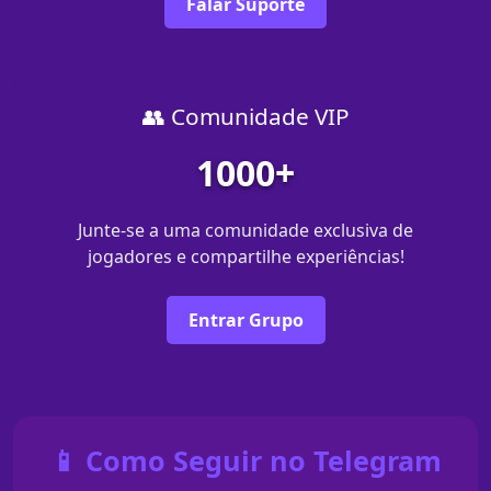
Falar Suporte
👥 Comunidade VIP
1000+
Junte-se a uma comunidade exclusiva de
jogadores e compartilhe experiências!
Entrar Grupo
📱 Como Seguir no Telegram