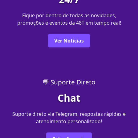
Fique por dentro de todas as novidades,
promoções e eventos da 48T em tempo real!
Ver Notícias
💬 Suporte Direto
Chat
Suporte direto via Telegram, respostas rápidas e
atendimento personalizado!