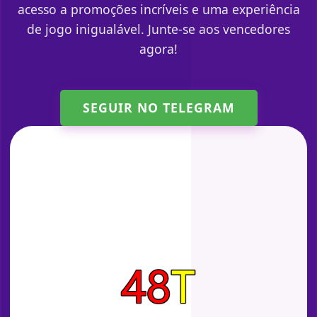
acesso a promoções incríveis e uma experiência
de jogo inigualável. Junte-se aos vencedores
agora!
SEGUIR NO TELEGRAM