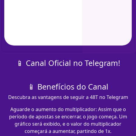
📱 Canal Oficial no Telegram!
📱 Benefícios do Canal
Descubra as vantagens de seguir a 48T no Telegram
Aguarde o aumento do multiplicador: Assim que o
período de apostas se encerrar, o jogo começa. Um
gráfico será exibido, e o valor do multiplicador
começará a aumentar, partindo de 1x.