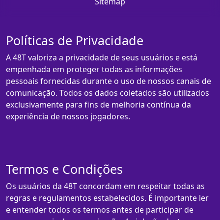
Sitemap
Políticas de Privacidade
A 48T valoriza a privacidade de seus usuários e está
empenhada em proteger todas as informações
pessoais fornecidas durante o uso de nossos canais de
comunicação. Todos os dados coletados são utilizados
exclusivamente para fins de melhoria contínua da
experiência de nossos jogadores.
Termos e Condições
Os usuários da 48T concordam em respeitar todas as
regras e regulamentos estabelecidos. É importante ler
e entender todos os termos antes de participar de