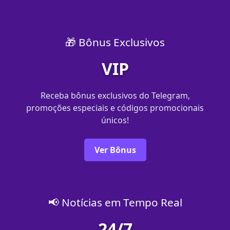
🎁 Bônus Exclusivos
VIP
Receba bônus exclusivos do Telegram,
promoções especiais e códigos promocionais
únicos!
Ver Bônus
📢 Notícias em Tempo Real
24/7