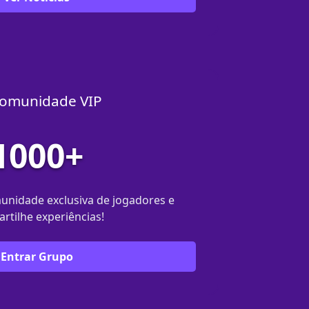
Comunidade VIP
1000+
unidade exclusiva de jogadores e
rtilhe experiências!
Entrar Grupo