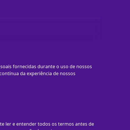
ssoais fornecidas durante o uso de nossos
 contínua da experiência de nossos
te ler e entender todos os termos antes de