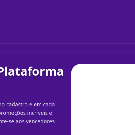
 Plataforma
no cadastro e em cada
promoções incríveis e
unte-se aos vencedores