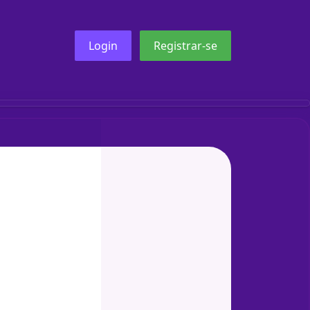
Login
Registrar-se