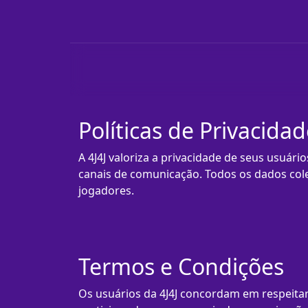
Políticas de Privacida
A 4J4J valoriza a privacidade de seus usuá
canais de comunicação. Todos os dados cole
jogadores.
Termos e Condições
Os usuários da 4J4J concordam em respeitar