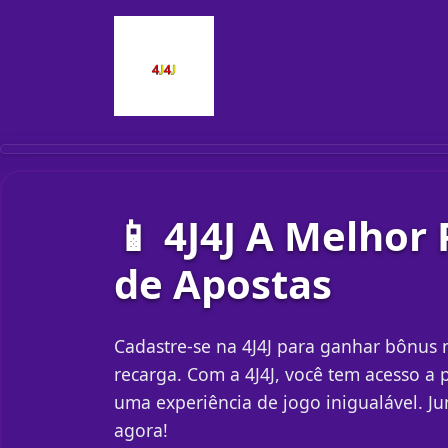
📱 4J4J A Melhor
de Apostas
Cadastre-se na 4J4J para ganhar bônus 
recarga. Com a 4J4J, você tem acesso a 
uma experiência de jogo inigualável. J
agora!