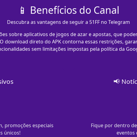
📱 Benefícios do Canal
Descubra as vantagens de seguir a 51FF no Telegram
ções sobre aplicativos de jogos de azar e apostas, que pod
. O download direto do APK contorna essas restrições, gar
ncionalidades sem limitações impostas pela política da Goog
sivos
📢 Notí
m, promoções especiais
Fique por dentro d
s únicos!
eventos 