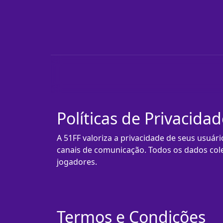
Políticas de Privacida
A 51FF valoriza a privacidade de seus usuá
canais de comunicação. Todos os dados cole
jogadores.
Termos e Condições