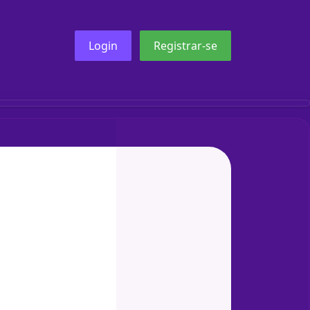
Login
Registrar-se