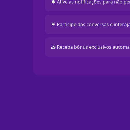
🔔 Ative as notificações para não p
💬 Participe das conversas e interaj
🎁 Receba bônus exclusivos autom