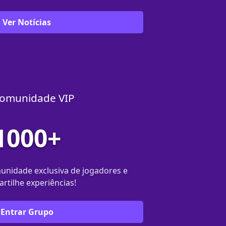
Ver Notícias
Comunidade VIP
1000+
unidade exclusiva de jogadores e
rtilhe experiências!
Entrar Grupo