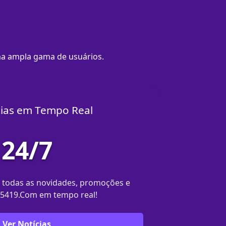
uma ampla gama de usuários.
cias em Tempo Real
24/7
e todas as novidades, promoções e
 5419.Com em tempo real!
Ver Notícias