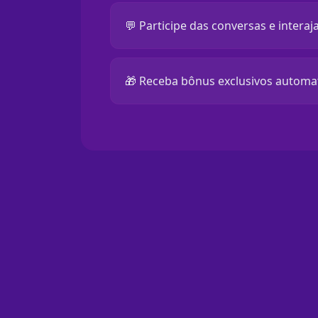
💬 Participe das conversas e interaj
🎁 Receba bônus exclusivos autom