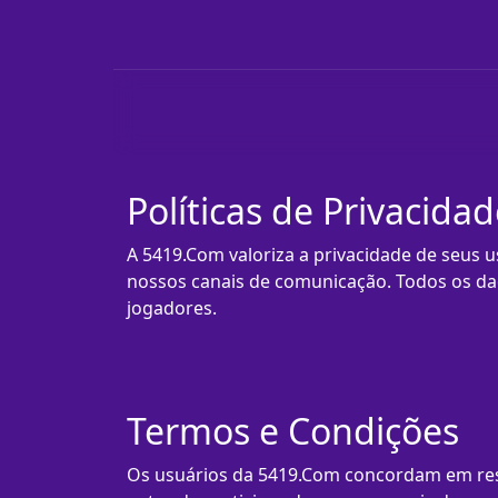
Políticas de Privacida
A 5419.Com valoriza a privacidade de seus 
nossos canais de comunicação. Todos os dad
jogadores.
Termos e Condições
Os usuários da 5419.Com concordam em resp