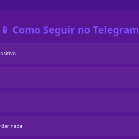
📱 Como Seguir no Telegram
ositivo
erder nada