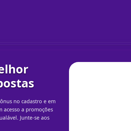
elhor
postas
bônus no cadastro e em
em acesso a promoções
ualável. Junte-se aos