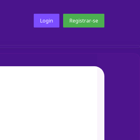
Login
Registrar-se