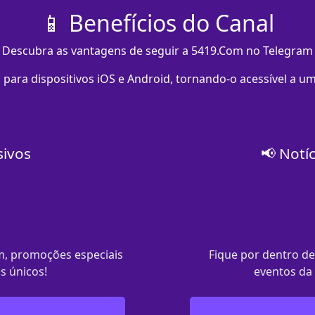
📱 Benefícios do Canal
Descubra as vantagens de seguir a 5419.Com no Telegram
el para dispositivos iOS e Android, tornando-o acessível a 
sivos
📢 Notí
m, promoções especiais
Fique por dentro d
s únicos!
eventos da