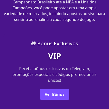
Campeonato Brasileiro até a NBA e a Liga dos
Campeões, você pode apostar em uma ampla
variedade de mercados, incluindo apostas ao vivo para
sentir a adrenalina a cada segundo do jogo.
🎁 Bônus Exclusivos
VIP
Receba bônus exclusivos do Telegram,
promoções especiais e códigos promocionais
únicos!
Ver Bônus