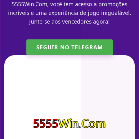
5555Win.Com, você tem acesso a promoções
incríveis e uma experiência de jogo inigualável.
Junte-se aos vencedores agora!
SEGUIR NO TELEGRAM