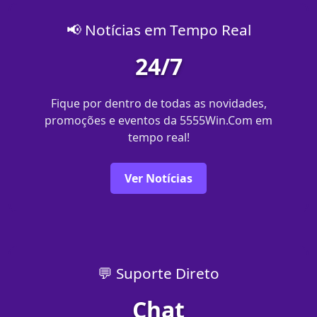
📢 Notícias em Tempo Real
24/7
Fique por dentro de todas as novidades,
promoções e eventos da 5555Win.Com em
tempo real!
Ver Notícias
💬 Suporte Direto
Chat