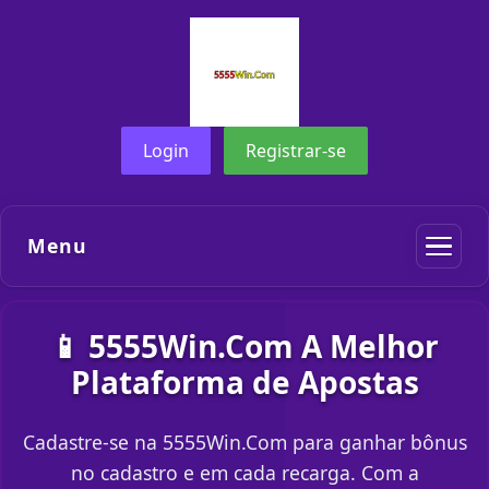
Login
Registrar-se
Menu
📱 5555Win.Com A Melhor
Plataforma de Apostas
Cadastre-se na 5555Win.Com para ganhar bônus
no cadastro e em cada recarga. Com a