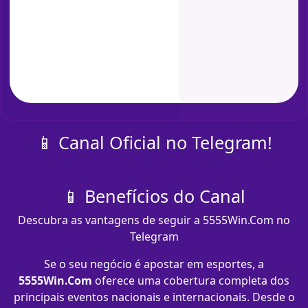
📱 Canal Oficial no Telegram!
📱 Benefícios do Canal
Descubra as vantagens de seguir a 5555Win.Com no
Telegram
Se o seu negócio é apostar em esportes, a
5555Win.Com
oferece uma cobertura completa dos
principais eventos nacionais e internacionais. Desde o