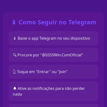
📱 Como Seguir no Telegram
📱 Baixe o app Telegram no seu dispositivo
🔍 Procure por "@5555Win.ComOficial"
👆 Toque em "Entrar" ou "Join"
🔔 Ative as notificações para não perder
nada