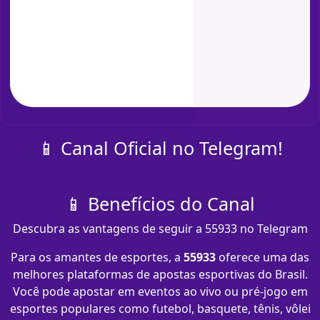
📱 Canal Oficial no Telegram!
📱 Benefícios do Canal
Descubra as vantagens de seguir a 55933 no Telegram
Para os amantes de esportes, a
55933
oferece uma das
melhores plataformas de apostas esportivas do Brasil.
Você pode apostar em eventos ao vivo ou pré-jogo em
esportes populares como futebol, basquete, tênis, vôlei