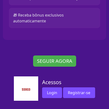
🎁 Receba bônus exclusivos
automaticamente
SEGUIR AGORA
Acessos
Login
Registrar-se