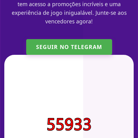
tem acesso a promoções incríveis e uma
experiência de jogo inigualável. Junte-se aos
vencedores agora!
SEGUIR NO TELEGRAM