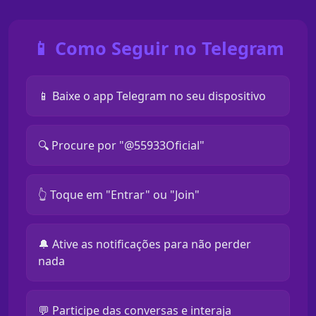
📱 Como Seguir no Telegram
📱 Baixe o app Telegram no seu dispositivo
🔍 Procure por "@55933Oficial"
👆 Toque em "Entrar" ou "Join"
🔔 Ative as notificações para não perder
nada
💬 Participe das conversas e interaja