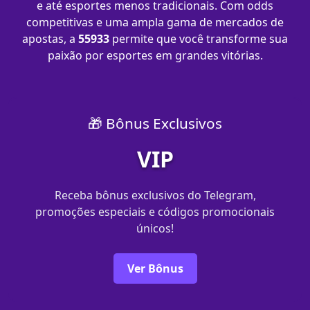
e até esportes menos tradicionais. Com odds
competitivas e uma ampla gama de mercados de
apostas, a
55933
permite que você transforme sua
paixão por esportes em grandes vitórias.
🎁 Bônus Exclusivos
VIP
Receba bônus exclusivos do Telegram,
promoções especiais e códigos promocionais
únicos!
Ver Bônus