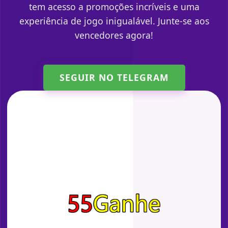
tem acesso a promoções incríveis e uma
experiência de jogo inigualável. Junte-se aos
vencedores agora!
SEGUIR NO TELEGRAM