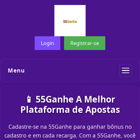
Login
Registrar-se
Menu
📱 55Ganhe A Melhor
Plataforma de Apostas
Cadastre-se na 55Ganhe para ganhar bônus no
cadastro e em cada recarga. Com a 55Ganhe, você