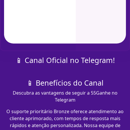
📱 Canal Oficial no Telegram!
📱 Benefícios do Canal
Descubra as vantagens de seguir a 55Ganhe no
Telegram
O suporte prioritário Bronze oferece atendimento ao
cliente aprimorado, com tempos de resposta mais
rápidos e atenção personalizada. Nossa equipe de