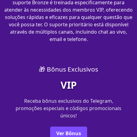
suporte Bronze é treinada especificamente para
atender às necessidades dos membros VIP, oferecendo
soluções rápidas e eficazes para qualquer questão que
você possa ter. O suporte prioritário está disponível
através de múltiplos canais, incluindo chat ao vivo,
email e telefone.
🎁 Bônus Exclusivos
VIP
Receba bônus exclusivos do Telegram,
promoções especiais e códigos promocionais
únicos!
Ver Bônus