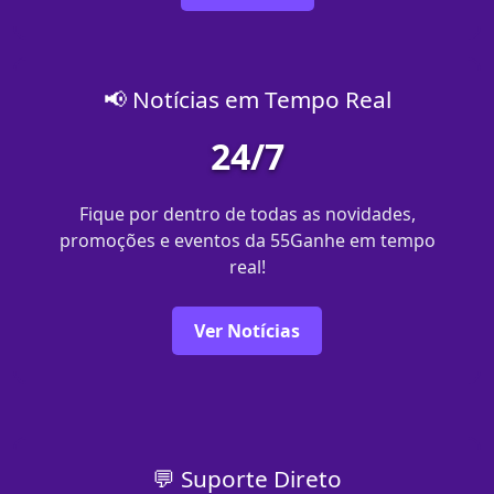
📢 Notícias em Tempo Real
24/7
Fique por dentro de todas as novidades,
promoções e eventos da 55Ganhe em tempo
real!
Ver Notícias
💬 Suporte Direto