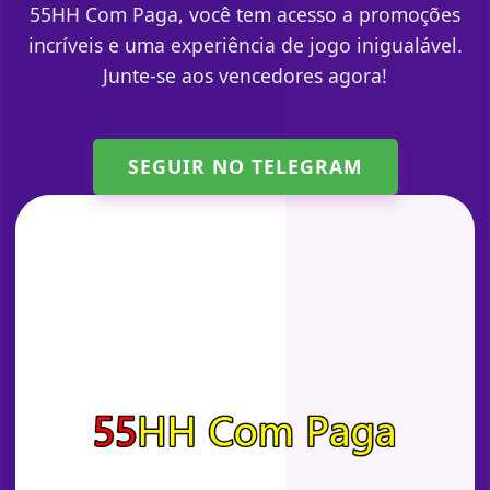
55HH Com Paga, você tem acesso a promoções
incríveis e uma experiência de jogo inigualável.
Junte-se aos vencedores agora!
SEGUIR NO TELEGRAM