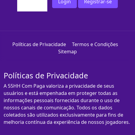
Login
Registrar-se
Políticas de Privacidade
Termos e Condições
Sitemap
Políticas de Privacidade
A 55HH Com Paga valoriza a privacidade de seus
usuários e está empenhada em proteger todas as
informações pessoais fornecidas durante o uso de
nossos canais de comunicação. Todos os dados
coletados são utilizados exclusivamente para fins de
melhoria contínua da experiência de nossos jogadores.