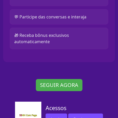
💬 Participe das conversas e interaja
🎁 Receba bônus exclusivos
automaticamente
SEGUIR AGORA
Acessos