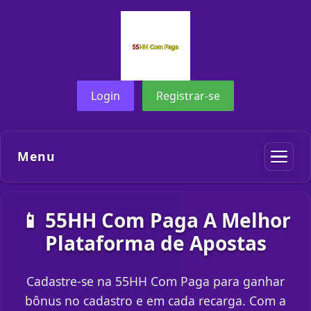
Login
Registrar-se
Menu
📱 55HH Com Paga A Melhor
Plataforma de Apostas
Cadastre-se na 55HH Com Paga para ganhar
bônus no cadastro e em cada recarga. Com a