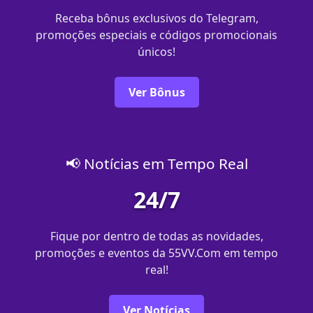
Receba bônus exclusivos do Telegram,
promoções especiais e códigos promocionais
únicos!
Ver Bônus
📢 Notícias em Tempo Real
24/7
Fique por dentro de todas as novidades,
promoções e eventos da 55VV.Com em tempo
real!
Ver Notícias