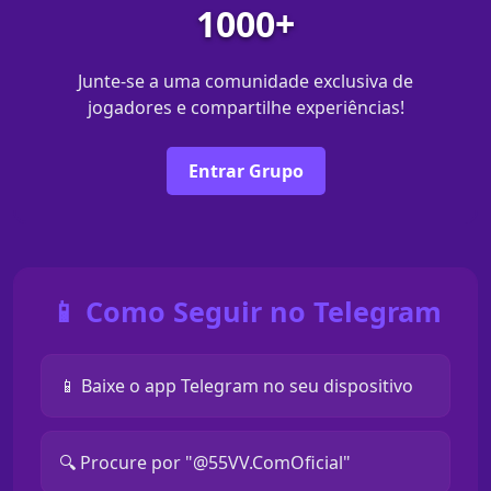
1000+
Junte-se a uma comunidade exclusiva de
jogadores e compartilhe experiências!
Entrar Grupo
📱 Como Seguir no Telegram
📱 Baixe o app Telegram no seu dispositivo
🔍 Procure por "@55VV.ComOficial"