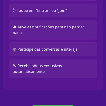
👆 Toque em "Entrar" ou "Join"
🔔 Ative as notificações para não perder
nada
💬 Participe das conversas e interaja
🎁 Receba bônus exclusivos
automaticamente