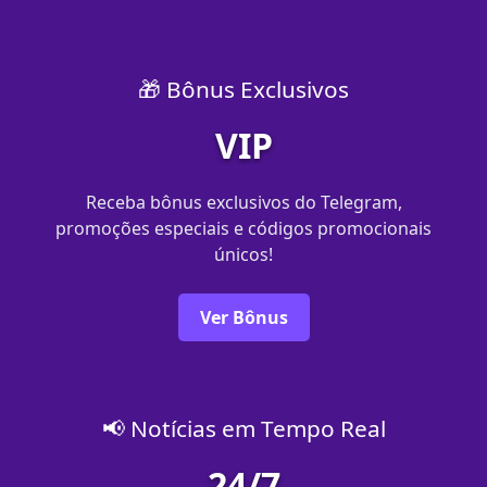
🎁 Bônus Exclusivos
VIP
Receba bônus exclusivos do Telegram,
promoções especiais e códigos promocionais
únicos!
Ver Bônus
📢 Notícias em Tempo Real
24/7