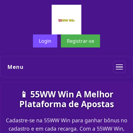
Login
Registrar-se
Menu
📱 55WW Win A Melhor
Plataforma de Apostas
Cadastre-se na 55WW Win para ganhar bônus no
cadastro e em cada recarga. Com a 55WW Win,