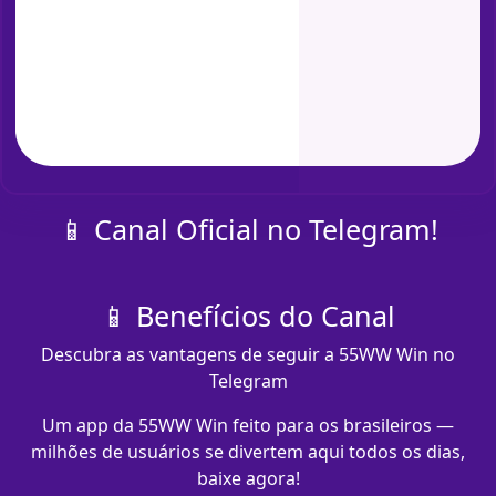
📱 Canal Oficial no Telegram!
📱 Benefícios do Canal
Descubra as vantagens de seguir a 55WW Win no
Telegram
Um app da 55WW Win feito para os brasileiros —
milhões de usuários se divertem aqui todos os dias,
baixe agora!