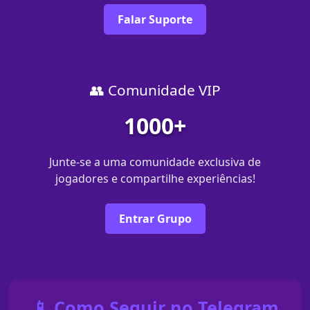
Falar Suporte
👥 Comunidade VIP
1000+
Junte-se a uma comunidade exclusiva de
jogadores e compartilhe experiências!
Entrar Grupo
📱 Como Seguir no Telegram