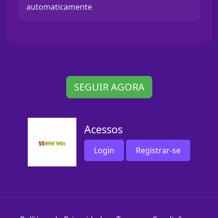
automaticamente
SEGUIR AGORA
Acessos
Login
Registrar-se