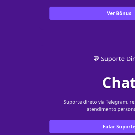
Ver Bônus
💬 Suporte Di
Cha
Suporte direto via Telegram, r
atendimento persona
Falar Suport