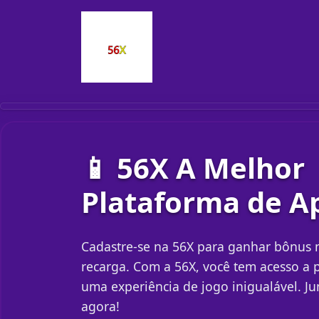
📱 56X A Melhor
Plataforma de A
Cadastre-se na 56X para ganhar bônus 
recarga. Com a 56X, você tem acesso a 
uma experiência de jogo inigualável. J
agora!