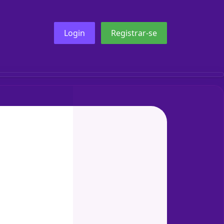
Login
Registrar-se