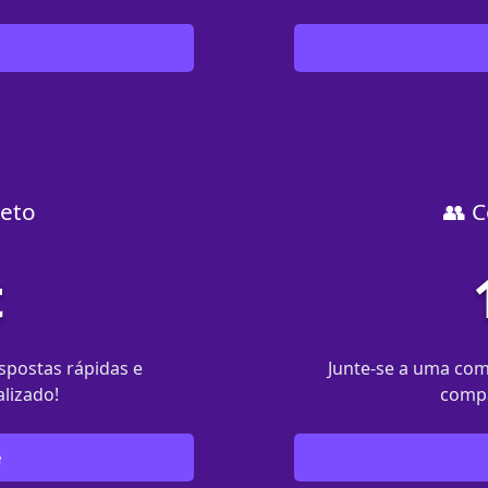
reto
👥 
t
espostas rápidas e
Junte-se a uma com
lizado!
compa
e