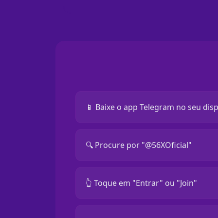
📱 Baixe o app Telegram no seu disp
🔍 Procure por "@56XOficial"
👆 Toque em "Entrar" ou "Join"