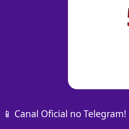
📱 Canal Oficial no Telegram!