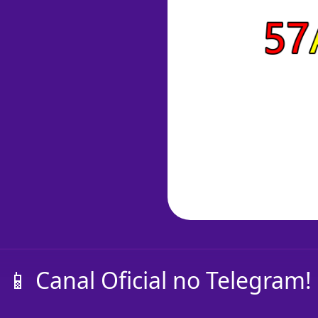
📱 Canal Oficial no Telegram!