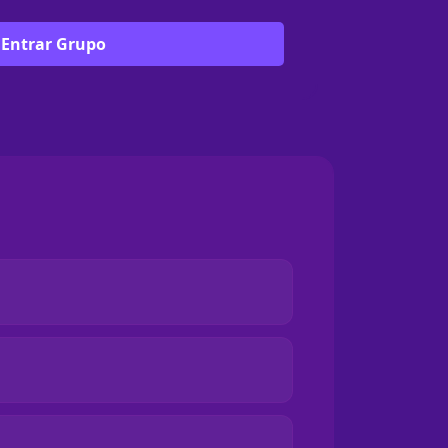
Entrar Grupo