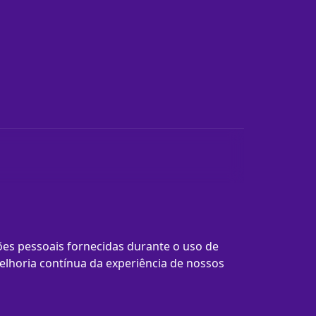
es pessoais fornecidas durante o uso de
elhoria contínua da experiência de nossos