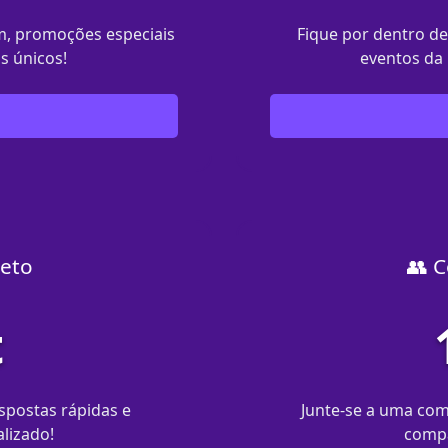
m, promoções especiais
Fique por dentro d
s únicos!
eventos da
reto
👥 
t
espostas rápidas e
Junte-se a uma com
lizado!
compa