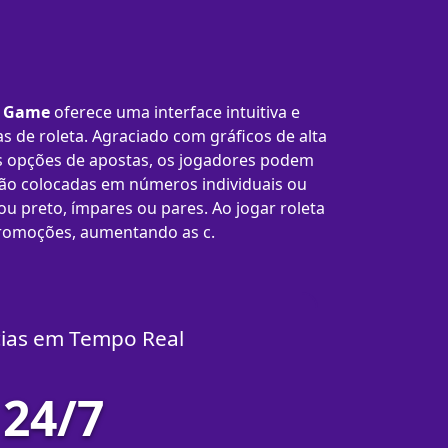
 Game
oferece uma interface intuitiva e
s de roleta. Agraciado com gráficos de alta
as opções de apostas, os jogadores podem
 são colocadas em números individuais ou
 preto, ímpares ou pares. Ao jogar roleta
 promoções, aumentando as c.
cias em Tempo Real
24/7