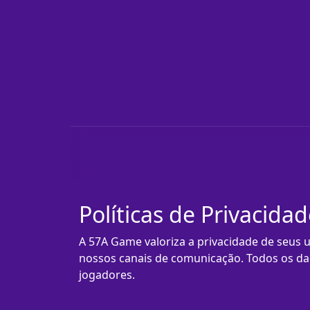
Políticas de Privacida
A 57A Game valoriza a privacidade de seus
nossos canais de comunicação. Todos os dad
jogadores.