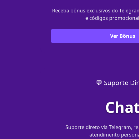
Receba bônus exclusivos do Telegra
e códigos promocionai
Ver Bônus
💬 Suporte Di
Cha
Suporte direto via Telegram, r
atendimento persona