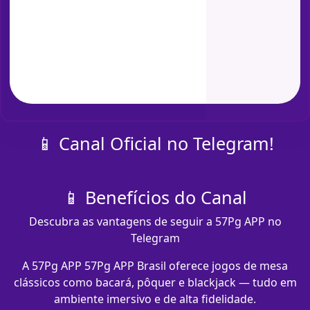
📱 Canal Oficial no Telegram!
📱 Benefícios do Canal
Descubra as vantagens de seguir a 57Pg APP no
Telegram
A 57Pg APP 57Pg APP Brasil oferece jogos de mesa
clássicos como bacará, pôquer e blackjack — tudo em
ambiente imersivo e de alta fidelidade.