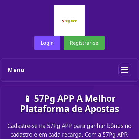
Login
Registrar-se
Menu
📱 57Pg APP A Melhor
Plataforma de Apostas
Cadastre-se na 57Pg APP para ganhar bônus no
cadastro e em cada recarga. Com a 57Pg APP,