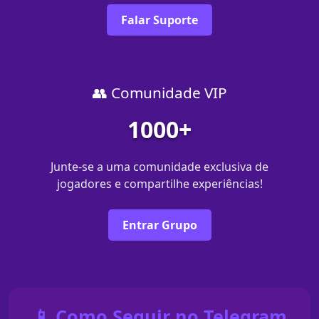
Falar Suporte
👥 Comunidade VIP
1000+
Junte-se a uma comunidade exclusiva de
jogadores e compartilhe experiências!
Entrar Grupo
📱 Como Seguir no Telegram