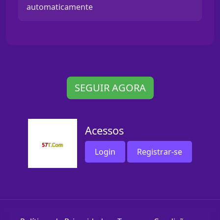
automaticamente
SEGUIR AGORA
Acessos
Login
Registrar-se