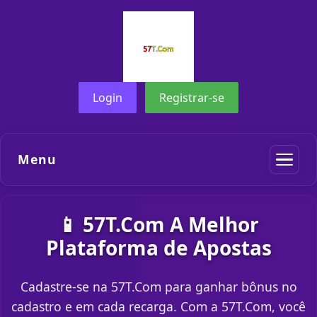
Login
Registrar-se
Menu
📱 57T.Com A Melhor
Plataforma de Apostas
Cadastre-se na 57T.Com para ganhar bônus no
cadastro e em cada recarga. Com a 57T.Com, você