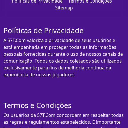
Políticas de Privacidade
Termos e Condições
Sitemap
Políticas de Privacidade
A 57T.Com valoriza a privacidade de seus usuários e
está empenhada em proteger todas as informações
pessoais fornecidas durante o uso de nossos canais de
comunicação. Todos os dados coletados são utilizados
exclusivamente para fins de melhoria contínua da
experiência de nossos jogadores.
Termos e Condições
Os usuários da 57T.Com concordam em respeitar todas
as regras e regulamentos estabelecidos. É importante