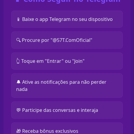
📱 Baixe o app Telegram no seu dispositivo
🔍 Procure por "@57T.ComOficial"
👆 Toque em "Entrar" ou "Join"
🔔 Ative as notificações para não perder
nada
💬 Participe das conversas e interaja
🎁 Receba bônus exclusivos