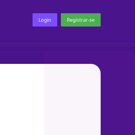
Login
Registrar-se