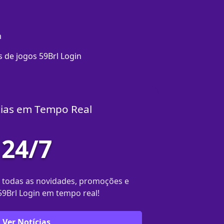
m
s de jogos 59Brl Login
cias em Tempo Real
24/7
e todas as novidades, promoções e
59Brl Login em tempo real!
Ver Notícias