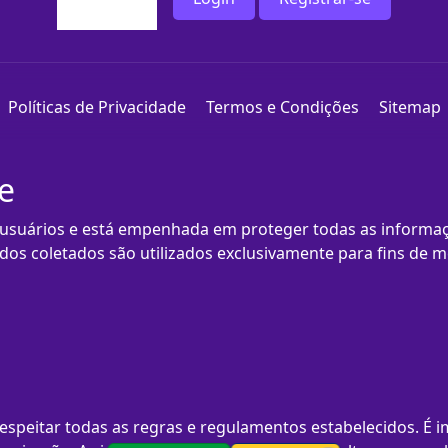
Políticas de Privacidade
Termos e Condições
Sitemap
de
us usuários e está empenhada em proteger todas as informa
os coletados são utilizados exclusivamente para fins de m
speitar todas as regras e regulamentos estabelecidos. É i