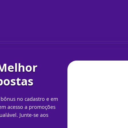
 Melhor
postas
r bônus no cadastro e em
 tem acesso a promoções
ualável. Junte-se aos