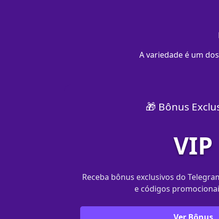
A variedade é um dos 
🎁 Bônus Exclu
VIP
Receba bônus exclusivos do Telegra
e códigos promocionai
Ver Bônus