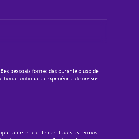
ções pessoais fornecidas durante o uso de
elhoria contínua da experiência de nossos
mportante ler e entender todos os termos