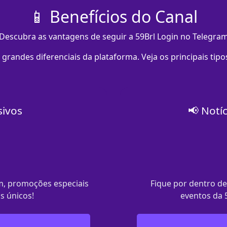
📱 Benefícios do Canal
Descubra as vantagens de seguir a 59Brl Login no Telegra
grandes diferenciais da plataforma. Veja os principais tipo
sivos
📢 Notí
m, promoções especiais
Fique por dentro d
s únicos!
eventos da 