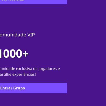
Comunidade VIP
1000+
unidade exclusiva de jogadores e
rtilhe experiências!
Entrar Grupo