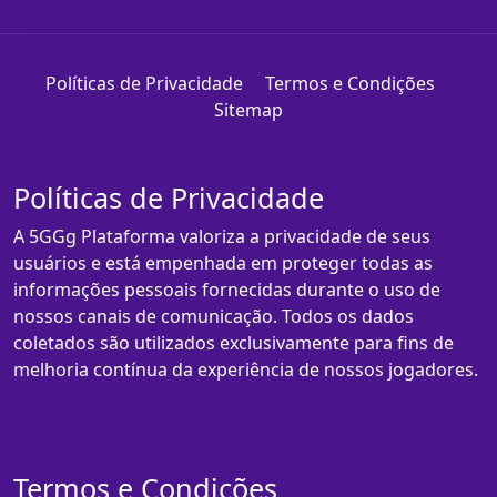
Políticas de Privacidade
Termos e Condições
Sitemap
Políticas de Privacidade
A 5GGg Plataforma valoriza a privacidade de seus
usuários e está empenhada em proteger todas as
informações pessoais fornecidas durante o uso de
nossos canais de comunicação. Todos os dados
coletados são utilizados exclusivamente para fins de
melhoria contínua da experiência de nossos jogadores.
Termos e Condições