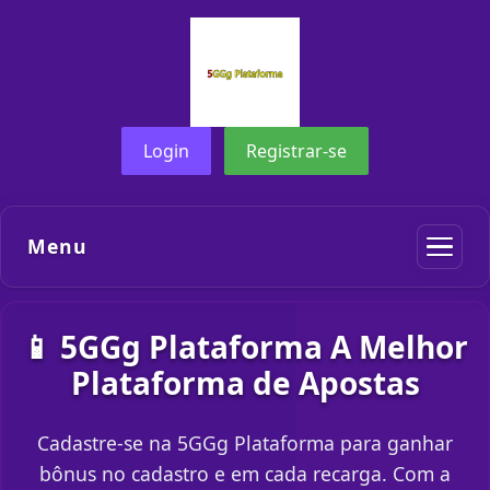
Login
Registrar-se
Menu
📱 5GGg Plataforma A Melhor
Plataforma de Apostas
Cadastre-se na 5GGg Plataforma para ganhar
bônus no cadastro e em cada recarga. Com a