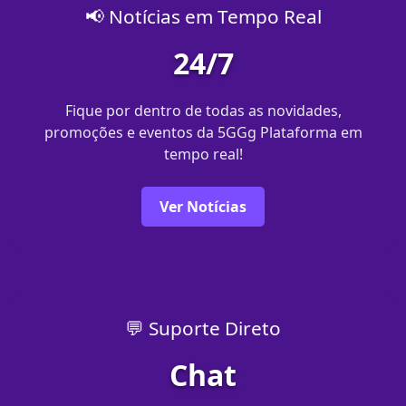
📢 Notícias em Tempo Real
24/7
Fique por dentro de todas as novidades,
promoções e eventos da 5GGg Plataforma em
tempo real!
Ver Notícias
💬 Suporte Direto
Chat