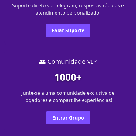
Suporte direto via Telegram, respostas rápidas e
atendimento personalizado!
Falar Suporte
👥 Comunidade VIP
1000+
Junte-se a uma comunidade exclusiva de
jogadores e compartilhe experiências!
Entrar Grupo