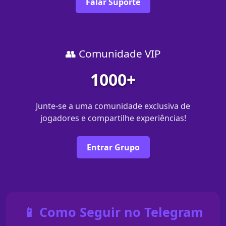
Falar Suporte
👥 Comunidade VIP
1000+
Junte-se a uma comunidade exclusiva de
jogadores e compartilhe experiências!
Entrar Grupo
📱 Como Seguir no Telegram