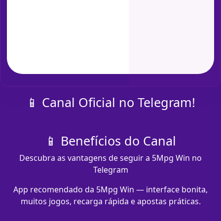
📱 Canal Oficial no Telegram!
📱 Benefícios do Canal
Descubra as vantagens de seguir a 5Mpg Win no
Telegram
App recomendado da 5Mpg Win — interface bonita,
muitos jogos, recarga rápida e apostas práticas.