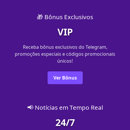
🎁 Bônus Exclusivos
VIP
Receba bônus exclusivos do Telegram,
promoções especiais e códigos promocionais
únicos!
Ver Bônus
📢 Notícias em Tempo Real
24/7