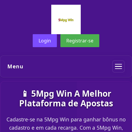
Login
Registrar-se
Menu
📱 5Mpg Win A Melhor
Plataforma de Apostas
Cadastre-se na 5Mpg Win para ganhar bônus no
cadastro e em cada recarga. Com a 5Mpg Win,