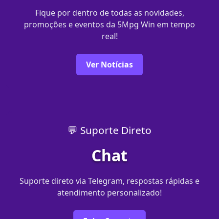
Fique por dentro de todas as novidades,
promoções e eventos da 5Mpg Win em tempo
real!
Ver Notícias
💬 Suporte Direto
Chat
Suporte direto via Telegram, respostas rápidas e
atendimento personalizado!