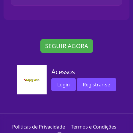
SEGUIR AGORA
Acessos
Login
Registrar-se
Políticas de Privacidade
Termos e Condições