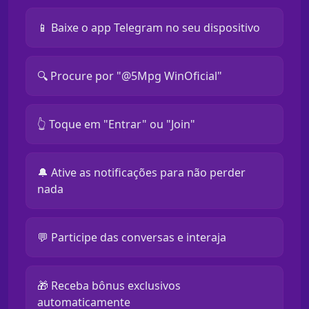
📱 Baixe o app Telegram no seu dispositivo
🔍 Procure por "@5Mpg WinOficial"
👆 Toque em "Entrar" ou "Join"
🔔 Ative as notificações para não perder
nada
💬 Participe das conversas e interaja
🎁 Receba bônus exclusivos
automaticamente