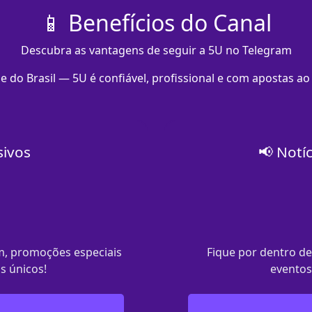
📱 Benefícios do Canal
Descubra as vantagens de seguir a 5U no Telegram
e do Brasil — 5U é confiável, profissional e com apostas a
sivos
📢 Notí
m, promoções especiais
Fique por dentro d
s únicos!
eventos