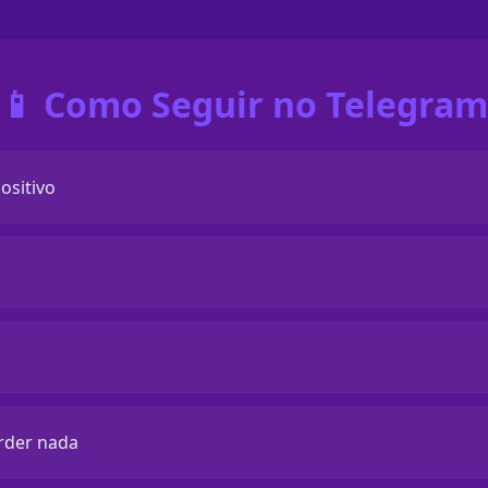
📱 Como Seguir no Telegram
ositivo
erder nada