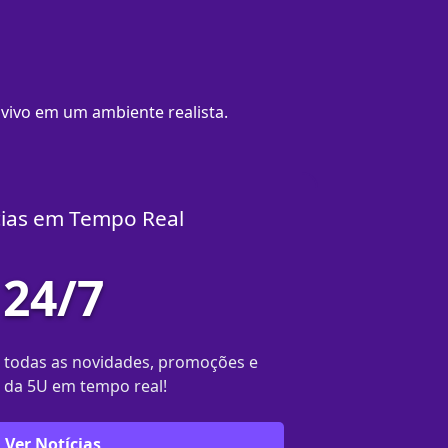
o vivo em um ambiente realista.
cias em Tempo Real
24/7
e todas as novidades, promoções e
 da 5U em tempo real!
Ver Notícias