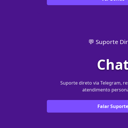
💬 Suporte Di
Cha
Suporte direto via Telegram, r
atendimento persona
Falar Suport