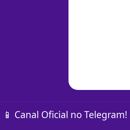
📱 Canal Oficial no Telegram!