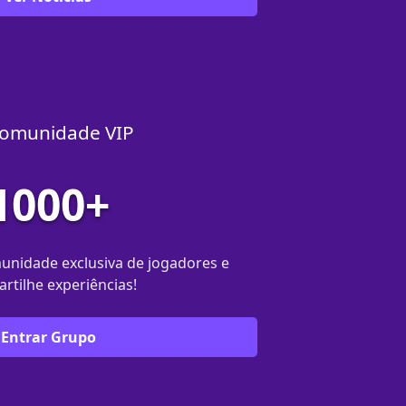
Comunidade VIP
1000+
unidade exclusiva de jogadores e
rtilhe experiências!
Entrar Grupo