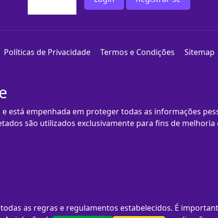
Políticas de Privacidade
Termos e Condições
Sitemap
de
os e está empenhada em proteger todas as informações pes
tados são utilizados exclusivamente para fins de melhoria
odas as regras e regulamentos estabelecidos. É important