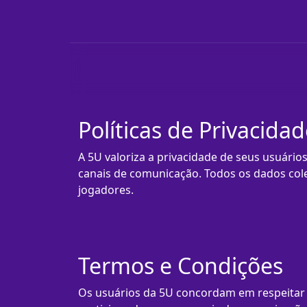
Políticas de Privacida
A 5U valoriza a privacidade de seus usuári
canais de comunicação. Todos os dados cole
jogadores.
Termos e Condições
Os usuários da 5U concordam em respeitar t