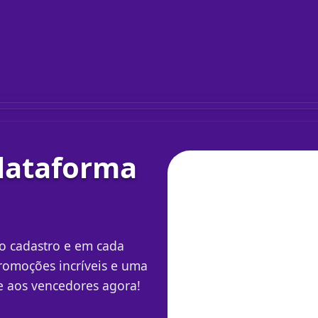
Plataforma
o cadastro e em cada
romoções incríveis e uma
se aos vencedores agora!