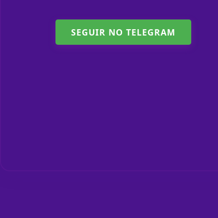
SEGUIR NO TELEGRAM