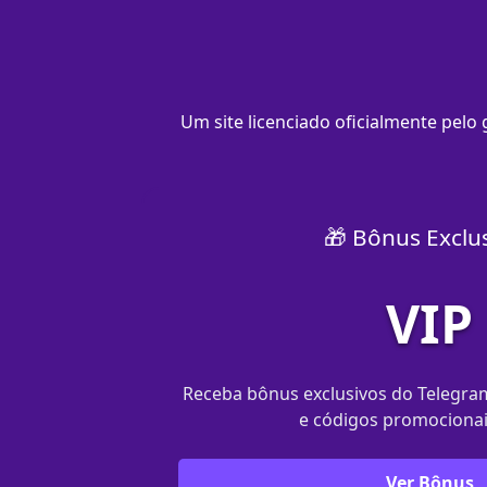
Um site licenciado oficialmente pelo
🎁 Bônus Exclu
VIP
Receba bônus exclusivos do Telegra
e códigos promocionai
Ver Bônus