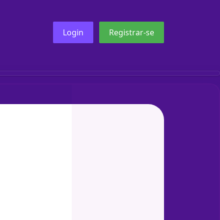
Login
Registrar-se