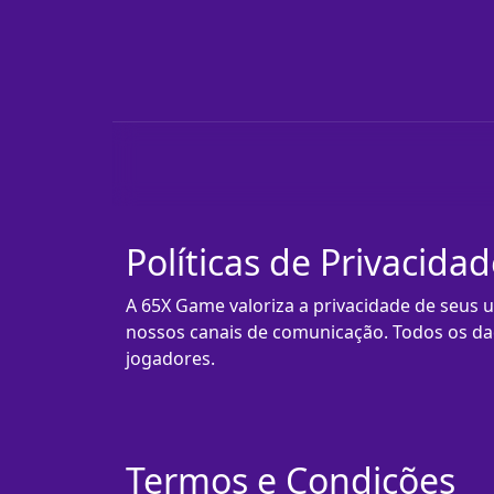
Políticas de Privacida
A 65X Game valoriza a privacidade de seus
nossos canais de comunicação. Todos os dad
jogadores.
Termos e Condições