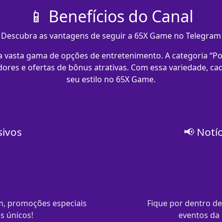
📱 Benefícios do Canal
Descubra as vantagens de seguir a 65X Game no Telegram
 vasta gama de opções de entretenimento. A categoria “Pop
dores e ofertas de bônus atrativas. Com essa variedade, 
seu estilo no 65X Game.
sivos
📢 Notí
m, promoções especiais
Fique por dentro d
s únicos!
eventos da