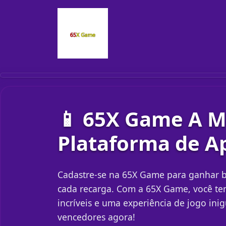
📱 65X Game A M
Plataforma de A
Cadastre-se na 65X Game para ganhar 
cada recarga. Com a 65X Game, você t
incríveis e uma experiência de jogo inig
vencedores agora!