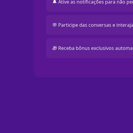
🔔 Ative as notificações para não p
💬 Participe das conversas e interaj
🎁 Receba bônus exclusivos autom