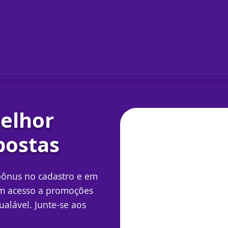
elhor
postas
bônus no cadastro e em
em acesso a promoções
ualável. Junte-se aos