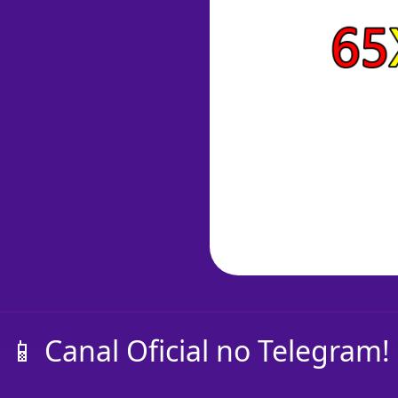
📱 Canal Oficial no Telegram!