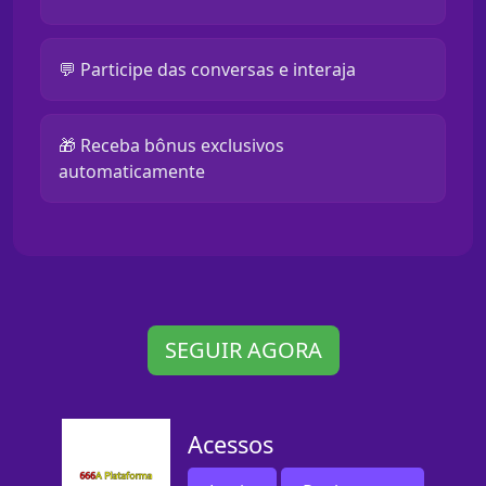
💬 Participe das conversas e interaja
🎁 Receba bônus exclusivos
automaticamente
SEGUIR AGORA
Acessos