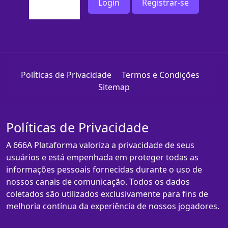
Login
Registrar-se
Políticas de Privacidade
Termos e Condições
Sitemap
Políticas de Privacidade
A 666A Plataforma valoriza a privacidade de seus
usuários e está empenhada em proteger todas as
informações pessoais fornecidas durante o uso de
nossos canais de comunicação. Todos os dados
coletados são utilizados exclusivamente para fins de
melhoria contínua da experiência de nossos jogadores.