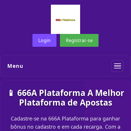
Login
Registrar-se
Menu
📱 666A Plataforma A Melhor
Plataforma de Apostas
Cadastre-se na 666A Plataforma para ganhar
bônus no cadastro e em cada recarga. Com a