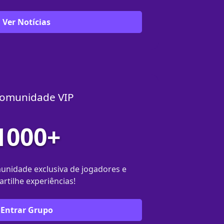
Ver Notícias
Comunidade VIP
1000+
unidade exclusiva de jogadores e
rtilhe experiências!
Entrar Grupo