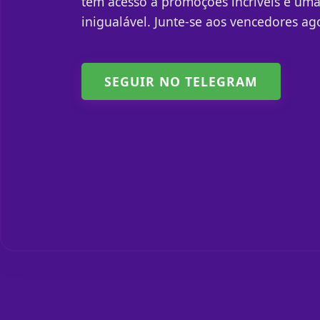
tem acesso a promoções incríveis e uma
inigualável. Junte-se aos vencedores ag
SEGUIR NO TELEGRAM