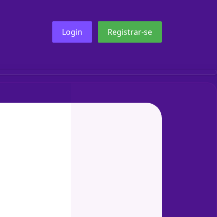
Login
Registrar-se