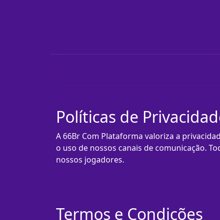
Políticas de Privacida
A 66Br Com Plataforma valoriza a privacid
o uso de nossos canais de comunicação. Tod
nossos jogadores.
Termos e Condições