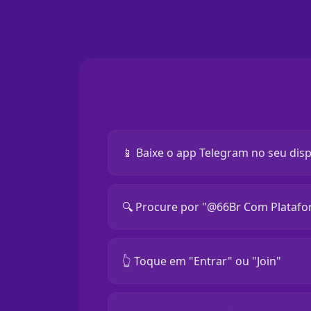
📱 Baixe o app Telegram no seu disp
🔍 Procure por "@66Br Com Platafo
👆 Toque em "Entrar" ou "Join"