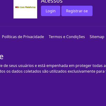
Acessos
Login
Registrar-se
Políticas de Privacidade
Termos e Condições
Sitemap
de
ade de seus usuários e está empenhada em proteger todas a
os os dados coletados são utilizados exclusivamente para 