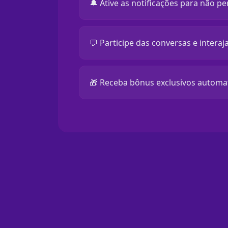
🔔 Ative as notificações para não p
💬 Participe das conversas e interaj
🎁 Receba bônus exclusivos autom