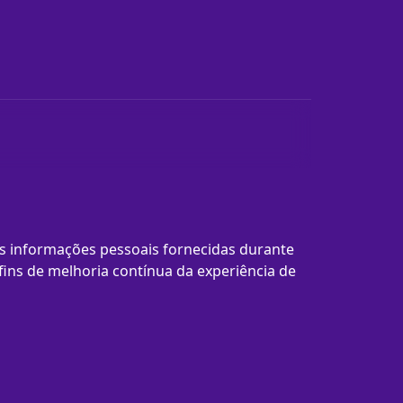
s informações pessoais fornecidas durante
fins de melhoria contínua da experiência de