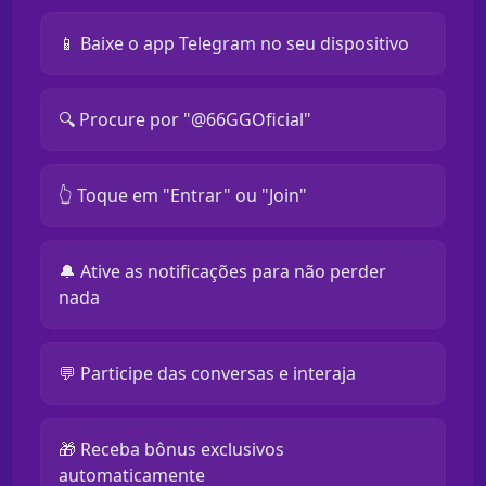
📱 Baixe o app Telegram no seu dispositivo
🔍 Procure por "@66GGOficial"
👆 Toque em "Entrar" ou "Join"
🔔 Ative as notificações para não perder
nada
💬 Participe das conversas e interaja
🎁 Receba bônus exclusivos
automaticamente