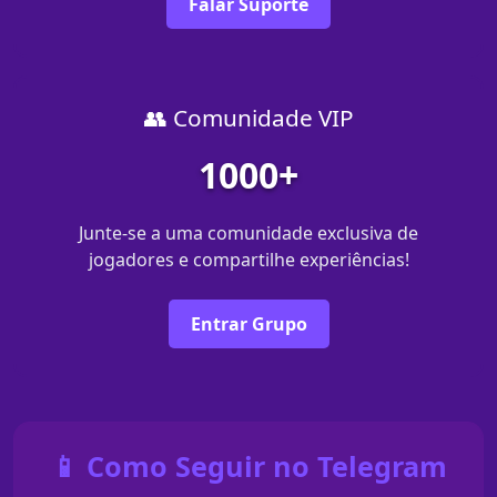
Falar Suporte
👥 Comunidade VIP
1000+
Junte-se a uma comunidade exclusiva de
jogadores e compartilhe experiências!
Entrar Grupo
📱 Como Seguir no Telegram