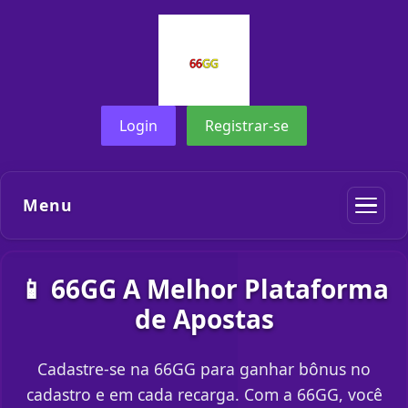
Login
Registrar-se
Menu
📱 66GG A Melhor Plataforma
de Apostas
Cadastre-se na 66GG para ganhar bônus no
cadastro e em cada recarga. Com a 66GG, você