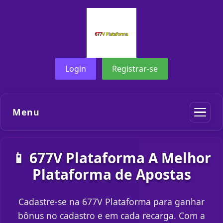
Login
Registrar-se
Menu
📱 677V Plataforma A Melhor
Plataforma de Apostas
Cadastre-se na 677V Plataforma para ganhar
bônus no cadastro e em cada recarga. Com a