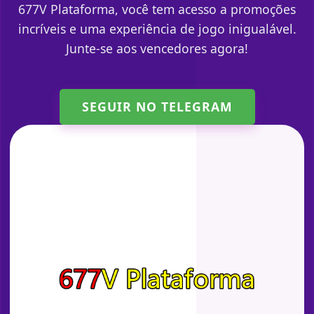
677V Plataforma, você tem acesso a promoções
incríveis e uma experiência de jogo inigualável.
Junte-se aos vencedores agora!
SEGUIR NO TELEGRAM