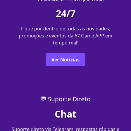
24/7
Fique por dentro de todas as novidades,
promoções e eventos da 67 Game APP em
tempo real!
Ver Notícias
💬 Suporte Direto
Chat
Suporte direto via Telegram, respostas rápidas e