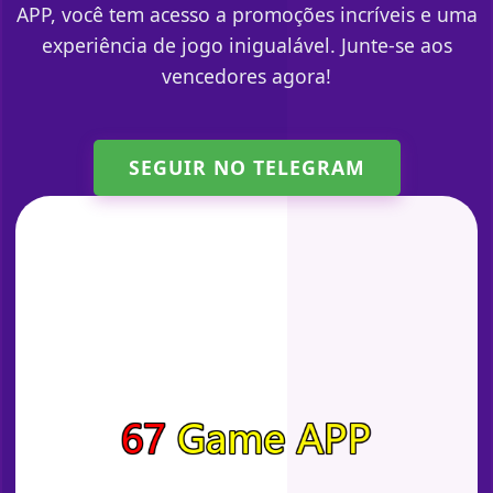
APP, você tem acesso a promoções incríveis e uma
experiência de jogo inigualável. Junte-se aos
vencedores agora!
SEGUIR NO TELEGRAM