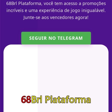
68Brl Plataforma, você tem acesso a promoções
incríveis e uma experiência de jogo inigualável.
Junte-se aos vencedores agora!
SEGUIR NO TELEGRAM