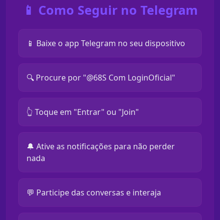
📱 Como Seguir no Telegram
📱 Baixe o app Telegram no seu dispositivo
🔍 Procure por "@68S Com LoginOficial"
👆 Toque em "Entrar" ou "Join"
🔔 Ative as notificações para não perder
nada
💬 Participe das conversas e interaja