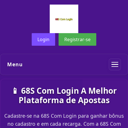
Login
Registrar-se
Menu
📱 68S Com Login A Melhor
Plataforma de Apostas
Cadastre-se na 68S Com Login para ganhar bônus
no cadastro e em cada recarga. Com a 68S Com