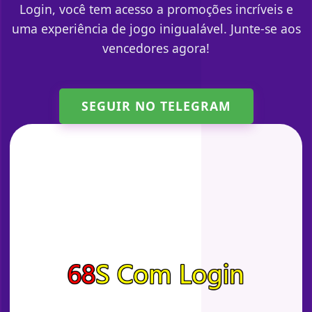
Login, você tem acesso a promoções incríveis e
uma experiência de jogo inigualável. Junte-se aos
vencedores agora!
SEGUIR NO TELEGRAM