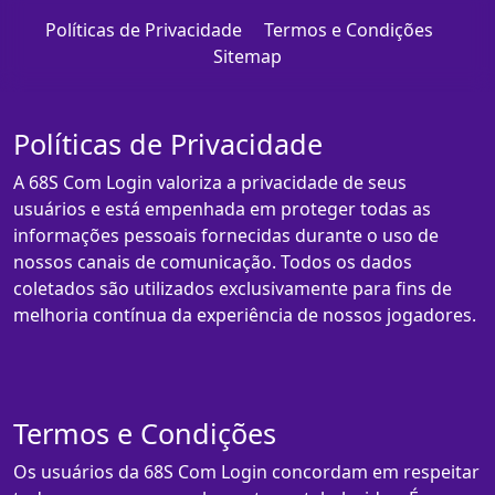
Políticas de Privacidade
Termos e Condições
Sitemap
Políticas de Privacidade
A 68S Com Login valoriza a privacidade de seus
usuários e está empenhada em proteger todas as
informações pessoais fornecidas durante o uso de
nossos canais de comunicação. Todos os dados
coletados são utilizados exclusivamente para fins de
melhoria contínua da experiência de nossos jogadores.
Termos e Condições
Os usuários da 68S Com Login concordam em respeitar