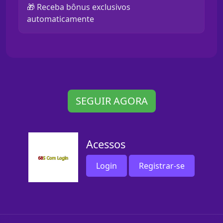
🎁 Receba bônus exclusivos
automaticamente
SEGUIR AGORA
Acessos
Login
Registrar-se