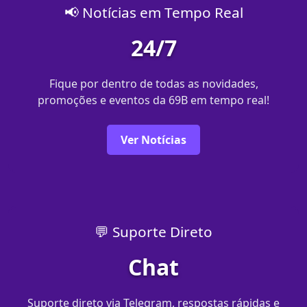
📢 Notícias em Tempo Real
24/7
Fique por dentro de todas as novidades,
promoções e eventos da 69B em tempo real!
Ver Notícias
💬 Suporte Direto
Chat
Suporte direto via Telegram, respostas rápidas e