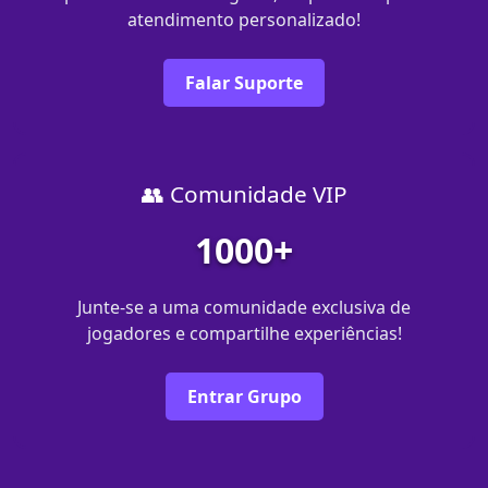
atendimento personalizado!
Falar Suporte
👥 Comunidade VIP
1000+
Junte-se a uma comunidade exclusiva de
jogadores e compartilhe experiências!
Entrar Grupo