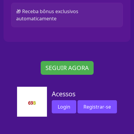
🎁 Receba bônus exclusivos
automaticamente
SEGUIR AGORA
Acessos
Login
Registrar-se